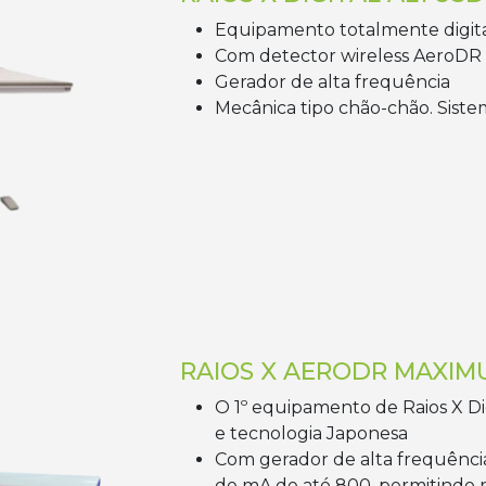
Equipamento totalmente digit
Com detector wireless AeroDR
Gerador de alta frequência
Mecânica tipo chão-chão. Siste
RAIOS X AERODR MAXIM
O 1º equipamento de Raios X Dig
e tecnologia Japonesa
Com gerador de alta frequência
de mA de até 800, permitindo r