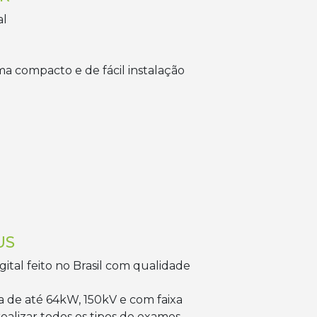
al
ma compacto e de fácil instalação
US
ital feito no Brasil com qualidade
 de até 64kW, 150kV e com faixa
ealizar todos os tipos de exames