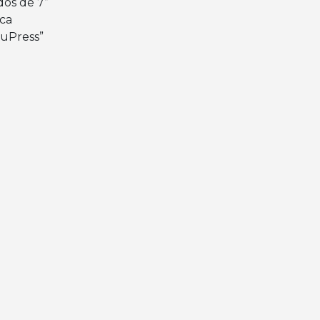
dos de 7”
ca
 uPress”